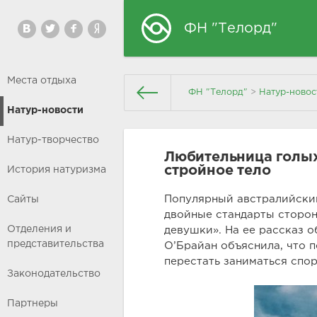
ФН "Телорд"
Места отдыха
ФН "Телорд"
>
Натур-новос
Натур-новости
Натур-творчество
Любительница голых
стройное тело
История натуризма
Популярный австралийский 
Сайты
двойные стандарты сторон
Отделения и
девушки». На ее рассказ о
представительства
О’Брайан объяснила, что 
перестать заниматься спор
Законодательство
Партнеры