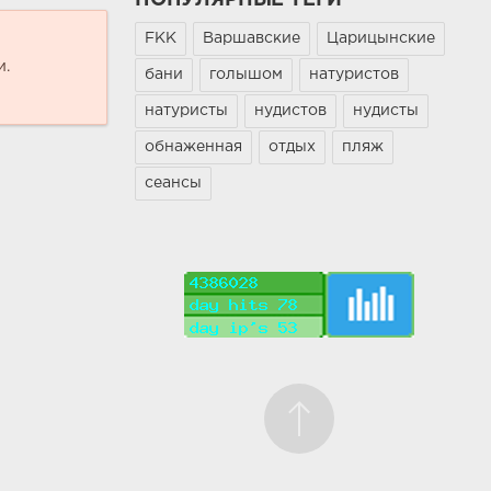
FKK
Варшавские
Царицынские
и.
бани
голышом
натуристов
натуристы
нудистов
нудисты
обнаженная
отдых
пляж
сеансы