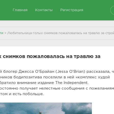
Главная
Контакты
Регистрация
ти
> Любительница голых снимков пожаловалась на травлю за стро
 снимков пожаловалась на травлю за
блогер Джесса О’Брайан (Jessa O’Brian) рассказала, 
ников бодипозитива поселили в ней «комплекс худой
братило внимание издание The Independent.
постоянно получает нелестные сообщения с пожелания
том и есть побольше.