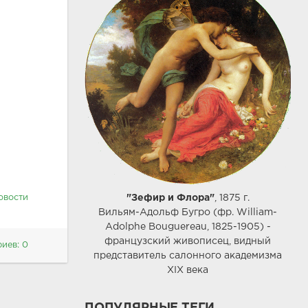
овости
"Зефир и Флора"
, 1875 г.
Вильям-Адольф Бугро (фр. William-
Adolphe Bouguereau, 1825-1905) -
французский живописец, видный
иев: 0
представитель салонного академизма
XIX века
ПОПУЛЯРНЫЕ ТЕГИ