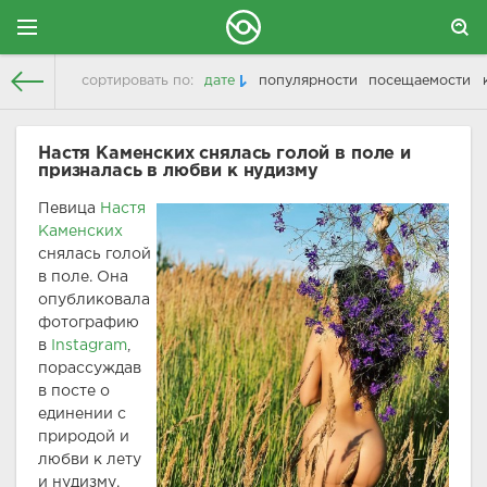
сортировать по:
дате
популярности
посещаемости
ФН "Телорд"
> Материалы за 19.08.2020
Настя Каменских снялась голой в поле и
призналась в любви к нудизму
Певица
Настя
Каменских
снялась голой
в поле. Она
опубликовала
фотографию
в
Instagram
,
порассуждав
в посте о
единении с
природой и
любви к лету
и нудизму.