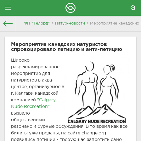
ФН "Телорд"
>
Натур-новости
> Мероприятие канадских 
Мероприятие канадских натуристов
спровоцировало петицию и анти-петицию
Широко
разрекламированное
мероприятие для
натуристов в аква-
центре, организуемое в
г. Калгари канадской
компанией
"Calgary
Nude Recreation"
,
вызвало
общественный
резонанс и бурные обсуждения. В то время как все
билеты уже проданы, на сайте change.org
появились петиции - требующая запретить само